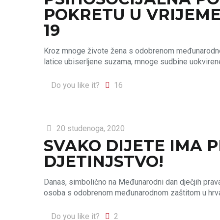
POKRETU U VRIJEME 
19
Kroz mnoge živote žena s odobrenom međunarodnom z
latice ubiserljene suzama, mnoge sudbine uokvirene 
Do you like it?
16
20 studenoga, 2020
SVAKO DIJETE IMA 
DJETINJSTVO!
Danas, simbolično na Međunarodni dan dječjih prava, 
osoba s odobrenom međunarodnom zaštitom u hrvats
Do you like it?
2