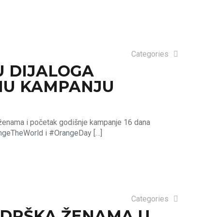
Categories
U DIJALOGA
NU KAMPANJU
 ženama i početak godišnje kampanje 16 dana
rangeTheWorld i #OrangeDay
[…]
Categories
ODRŠKA ŽENAMA U