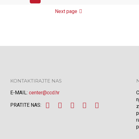
Next page
KONTAKTIRAJTE NAS
E-MAIL:
center@ccd.hr
C
n
PRATITE NAS:
z
p
r
p