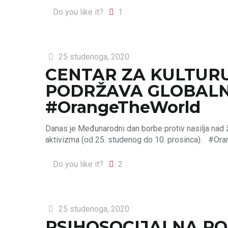
Do you like it?
1
25 studenoga, 2020
CENTAR ZA KULTUR
PODRŽAVA GLOBAL
#OrangeTheWorld
Danas je Međunarodni dan borbe protiv nasilja nad
aktivizma (od 25. studenog do 10. prosinca). #O
Do you like it?
2
25 studenoga, 2020
PSIHOSOCIJALNA P