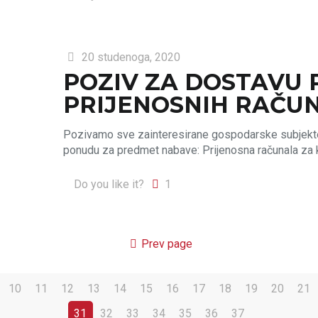
20 studenoga, 2020
POZIV ZA DOSTAVU
PRIJENOSNIH RAČU
Pozivamo sve zainteresirane gospodarske subjekte
ponudu za predmet nabave: Prijenosna računala za k
Do you like it?
1
Prev page
10
11
12
13
14
15
16
17
18
19
20
21
31
32
33
34
35
36
37