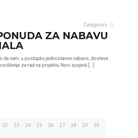
Categories
 PONUDA ZA NABAVU
NALA
 da nam, u postupku jednostavne nabave, dostave
orištenje za rad na projektu Novi susjedi
[…]
22
23
24
25
26
27
28
29
30