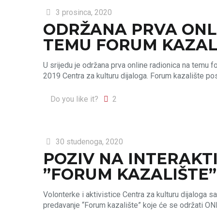
3 prosinca, 2020
ODRŽANA PRVA ONL
TEMU FORUM KAZAL
U srijedu je održana prva online radionica na temu f
2019 Centra za kulturu dijaloga. Forum kazalište p
Do you like it?
2
30 studenoga, 2020
POZIV NA INTERAK
”FORUM KAZALIŠTE”
Volonterke i aktivistice Centra za kulturu dijaloga 
predavanje “Forum kazalište” koje će se održati ON