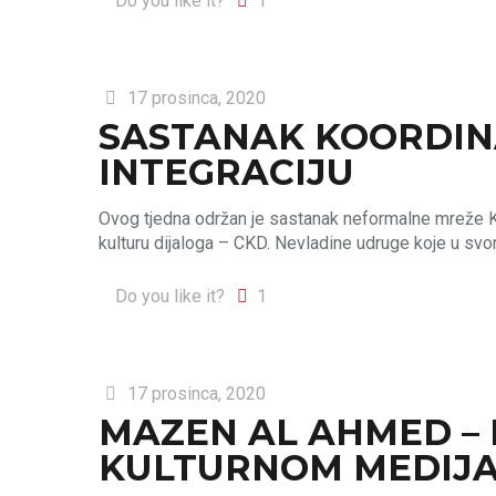
Do you like it?
1
17 prosinca, 2020
SASTANAK KOORDIN
INTEGRACIJU
Ovog tjedna održan je sastanak neformalne mreže Koor
kulturu dijaloga – CKD. Nevladine udruge koje u sv
Do you like it?
1
17 prosinca, 2020
MAZEN AL AHMED – 
KULTURNOM MEDIJ