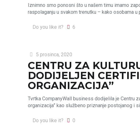
Iznimno smo ponosni što u našem timu imamo zapos
raspolaganju u svakom trenutku – kako osobama u 
Do you like it?
6
5 prosinca, 2020
CENTRU ZA KULTUR
DODIJELJEN CERTIF
ORGANIZACIJA”
Tvrtka CompanyWall business dodijelila je Centru za
organizacija” kao službeno priznanje postojanog i si
Do you like it?
0