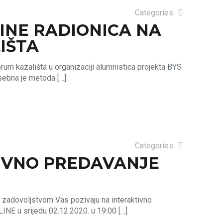
Categories
INE RADIONICA NA
IŠTA
orum kazališta u organizaciji alumnistica projekta BYS
osebna je metoda
[…]
Categories
TIVNO PREDAVANJE
sa zadovoljstvom Vas pozivaju na interaktivno
LINE u srijedu 02.12.2020. u 19:00
[…]