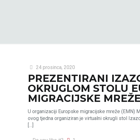
24 prosinca, 2020
PREZENTIRANI IZAZO
OKRUGLOM STOLU 
MIGRACIJSKE MREŽE
U organizaciji Europske migracijske mreže (EMN) Mi
ovog tjedna organiziran je virtualni okrugli stol Iz
[…]