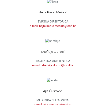
Nejra Kadić Meškić
IZVRŠNA DIREKTORICA
e-mail: nejra.kadic.meskic@ccd.hr
Shefkije Doroci
PROJEKTNA ASISTENTICA
e-mail: shefkije.doroci@ccd.hr
Ajla Čustović
MEDIJSKA SURADNICA
e-mail: ajla.custovic@ccd.hr