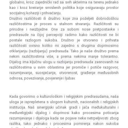
globalno, kroz zajednički rad sa svih akterima na terenu jednako
kao i kroz kreiranje smislenih politika koje osiguravaju prostor
socijalnoj koheziji i prihvaćanju.
Društvo različitosti ili društvo koje zna poželjeti dobrodošlicu
različitostima je proces u stalnom stvaranju. Različitosti su
prirodne i neizbježne. One za sobom nose pretpostavke i
predrasude na čijoj percepciji radimo kako različitosti ne bi
postale razlogom sukoba. Društvo je otvoreno i prihvata
različitosti ovisno koliko mi zajedno s drugima doprinosimo
otklanjanju (razbijanju) predrasuda. Tako je naše društvo prema
nekim različitostima više, a prema nekima manje tolerantno.
Dijalog ima ključnu ulogu u razbijanju predrasuda zasnovanih na
različitostima u svim oblastima jer promiče i potiče razgovor,
razumijevanje, suosjećanje, otvorenost, građenje međusobnih
odnosa, povezivanje, povjerenje i ljubav.
Kada govorimo o kulturološkim i religijskim predrasudama, naša
uloga je isprepletena s ulogom kulturnih, nacionalnih i religijskih
institucija. Naš sinergijski učinak gradi i jača međukulturalni i
međureligijski dijalog i doprinosi kako procesima poticanja
razumijevanje i dijaloga kada se pojave neke netrpeljivosti zbog
razlika, tako jednako i procesima pomirenja nakon sukoba