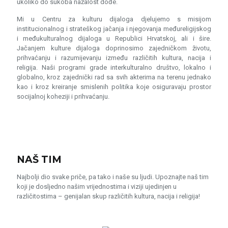
ukoliko do sukoba nažalost dođe.
Mi u Centru za kulturu dijaloga djelujemo s misijom
institucionalnog i strateškog jačanja i njegovanja međureligijskog
i međukulturalnog dijaloga u Republici Hrvatskoj, ali i šire.
Jačanjem kulture dijaloga doprinosimo zajedničkom životu,
prihvaćanju i razumijevanju između različitih kultura, nacija i
religija. Naši programi grade interkulturalno društvo, lokalno i
globalno, kroz zajednički rad sa svih akterima na terenu jednako
kao i kroz kreiranje smislenih politika koje osiguravaju prostor
socijalnoj koheziji i prihvaćanju.
NAŠ TIM
Najbolji dio svake priče, pa tako i naše su ljudi. Upoznajte naš tim
koji je dosljedno našim vrijednostima i viziji ujedinjen u
različitostima – genijalan skup različitih kultura, nacija i religija!