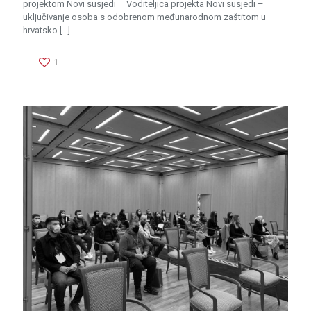
projektom Novi susjedi Voditeljica projekta Novi susjedi –
uključivanje osoba s odobrenom međunarodnom zaštitom u
hrvatsko
[…]
1