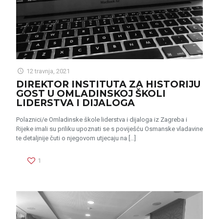
12 travnja, 2021
DIREKTOR INSTITUTA ZA HISTORIJU
GOST U OMLADINSKOJ ŠKOLI
LIDERSTVA I DIJALOGA
Polaznici/e Omladinske škole liderstva i dijaloga iz Zagreba i
Rijeke imali su priliku upoznati se s poviješću Osmanske vladavine
te detaljnije čuti o njegovom utjecaju na
[…]
1