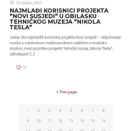
13 ožujka, 2021
NAJMLAĐI KORISNICI PROJEKTA
”NOVI SUSJEDI” U OBILASKU
TEHNIČKOG MUZEJA ”NIKOLA
TESLA”
Jedan dio najmlađih korisnika projekta Novi susjedi – uključivanje
osoba s odobrenom međunarodnom zaštitom u hrvatsko
društvo, imao je priliku posjetiti Tehnički muzej „Nikola Tesla“,
zahvaljujući
[…]
10
Prev page
1
2
3
4
5
6
7
8
9
10
11
12
13
14
15
16
17
18
19
20
21
22
23
24