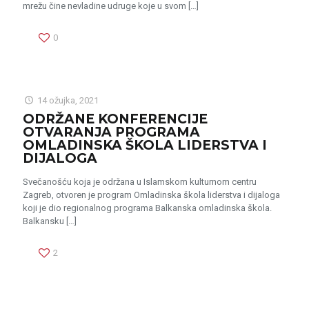
mrežu čine nevladine udruge koje u svom
[…]
0
14 ožujka, 2021
ODRŽANE KONFERENCIJE
OTVARANJA PROGRAMA
OMLADINSKA ŠKOLA LIDERSTVA I
DIJALOGA
Svečanošću koja je održana u Islamskom kulturnom centru
Zagreb, otvoren je program Omladinska škola liderstva i dijaloga
koji je dio regionalnog programa Balkanska omladinska škola.
Balkansku
[…]
2