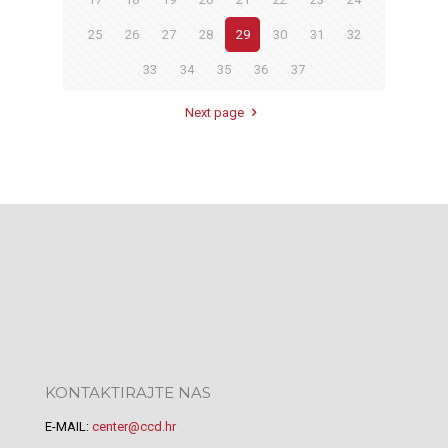
25
26
27
28
29
30
31
32
33
34
35
36
37
Next page
KONTAKTIRAJTE NAS
E-MAIL:
center@ccd.hr