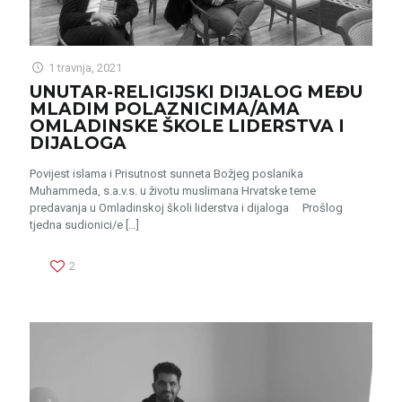
1 travnja, 2021
UNUTAR-RELIGIJSKI DIJALOG MEĐU
MLADIM POLAZNICIMA/AMA
OMLADINSKE ŠKOLE LIDERSTVA I
DIJALOGA
Povijest islama i Prisutnost sunneta Božjeg poslanika
Muhammeda, s.a.v.s. u životu muslimana Hrvatske teme
predavanja u Omladinskoj školi liderstva i dijaloga Prošlog
tjedna sudionici/e
[…]
2