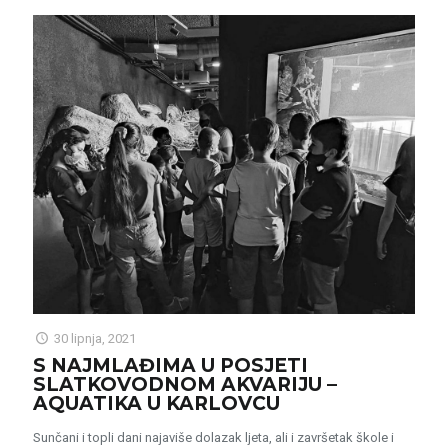
30 lipnja, 2021
S NAJMLAĐIMA U POSJETI
SLATKOVODNOM AKVARIJU –
AQUATIKA U KARLOVCU
Sunčani i topli dani najaviše dolazak ljeta, ali i završetak škole i