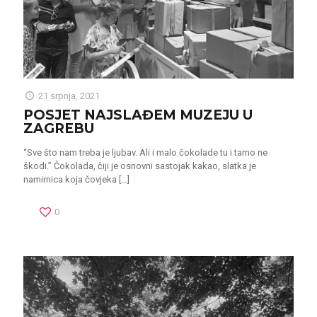
21 srpnja, 2021
POSJET NAJSLAĐEM MUZEJU U
ZAGREBU
“Sve što nam treba je ljubav. Ali i malo čokolade tu i tamo ne
škodi.” Čokolada, čiji je osnovni sastojak kakao, slatka je
namirnica koja čovjeka
[…]
0