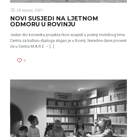
28 srpnja, 2021
NOVI SUSJEDI NA LJETNOM
ODMORU U ROVINJU
Jedan dio korisnika projekta Novi susjedi u pratnji mobilnog tima
Centra za kulturu dijaloga stigao je u Rovinj. Naredne dane provest
će u Centru M.A.R.E –
[…]
6