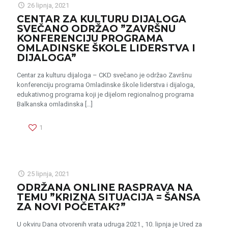
26 lipnja, 2021
CENTAR ZA KULTURU DIJALOGA
SVEČANO ODRŽAO ”ZAVRŠNU
KONFERENCIJU PROGRAMA
OMLADINSKE ŠKOLE LIDERSTVA I
DIJALOGA”
Centar za kulturu dijaloga – CKD svečano je održao Završnu
konferenciju programa Omladinske škole liderstva i dijaloga,
edukativnog programa koji je dijelom regionalnog programa
Balkanska omladinska
[…]
1
25 lipnja, 2021
ODRŽANA ONLINE RASPRAVA NA
TEMU ”KRIZNA SITUACIJA = ŠANSA
ZA NOVI POČETAK?”
U okviru Dana otvorenih vrata udruga 2021., 10. lipnja je Ured za