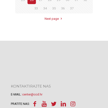
33
34
35
36
37
Next page
KONTAKTIRAJTE NAS
E-MAIL:
center@ccd.hr
PRATITE NAS: