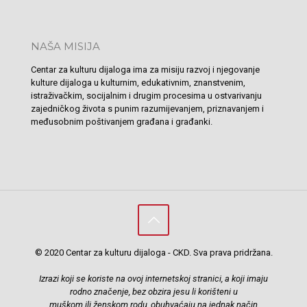
NAŠA MISIJA
Centar za kulturu dijaloga ima za misiju razvoj i njegovanje
kulture dijaloga u kulturnim, edukativnim, znanstvenim,
istraživačkim, socijalnim i drugim procesima u ostvarivanju
zajedničkog života s punim razumijevanjem, priznavanjem i
međusobnim poštivanjem građana i građanki.
© 2020 Centar za kulturu dijaloga - CKD. Sva prava pridržana.
Izrazi koji se koriste na ovoj internetskoj stranici, a koji imaju
rodno značenje, bez obzira jesu li korišteni u
muškom ili ženskom rodu, obuhvaćaju na jednak način