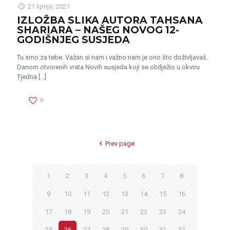
21 lipnja, 2021
IZLOŽBA SLIKA AUTORA TAHSANA
SHARIARA – NAŠEG NOVOG 12-
GODIŠNJEG SUSJEDA
Tu smo za tebe. Važan si nam i važno nam je ono što doživljavaš.
Danom otvorenih vrata Novih susjeda koji se obilježio u okviru
Tjedna
[…]
9
Prev page
1
2
3
4
5
6
7
8
9
10
11
12
13
14
15
16
17
18
19
20
21
22
23
24
25
26
27
28
29
30
31
32