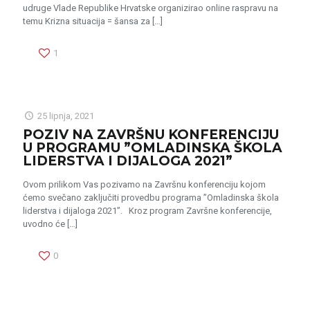
udruge Vlade Republike Hrvatske organizirao online raspravu na
temu Krizna situacija = šansa za
[…]
1
25 lipnja, 2021
POZIV NA ZAVRŠNU KONFERENCIJU
U PROGRAMU ”OMLADINSKA ŠKOLA
LIDERSTVA I DIJALOGA 2021”
Ovom prilikom Vas pozivamo na Završnu konferenciju kojom
ćemo svečano zaključiti provedbu programa ”Omladinska škola
liderstva i dijaloga 2021”. Kroz program Završne konferencije,
uvodno će
[…]
0