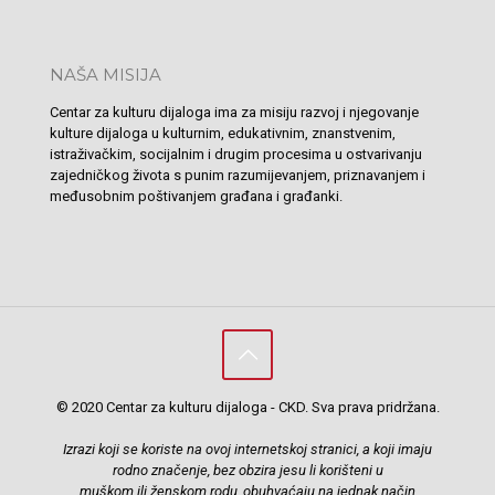
NAŠA MISIJA
Centar za kulturu dijaloga ima za misiju razvoj i njegovanje
kulture dijaloga u kulturnim, edukativnim, znanstvenim,
istraživačkim, socijalnim i drugim procesima u ostvarivanju
zajedničkog života s punim razumijevanjem, priznavanjem i
međusobnim poštivanjem građana i građanki.
© 2020 Centar za kulturu dijaloga - CKD. Sva prava pridržana.
Izrazi koji se koriste na ovoj internetskoj stranici, a koji imaju
rodno značenje, bez obzira jesu li korišteni u
muškom ili ženskom rodu, obuhvaćaju na jednak način