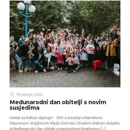
18 svibnja, 2026
Međunarodni dan obitelji s novim
susjedima
Centar za kulturu dijaloga – CKD u suradnji s Narodnom
čitaonicom i knjižnicom Vlado Gotovac i Gradom Siskom obilježio
je Međunarodni dan obitelji organizacijom kreativnog i
[…]