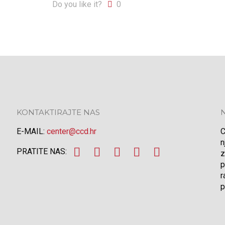
Do you like it?
0
KONTAKTIRAJTE NAS
E-MAIL:
center@ccd.hr
C
n
PRATITE NAS:
z
p
r
p