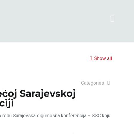
Show all
Categories
ćoj Sarajevskoj
iji
po redu Sarajevska sigurnosna konferencija – SSC koju