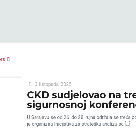
ors
3 listopada, 2025
CKD sudjelovao na tre
sigurnosnoj konferenc
U Sarajevu se od 26. do 28. rujna održala se treća 
je organizira Inicijativa za stratešku analizu sa
[…]