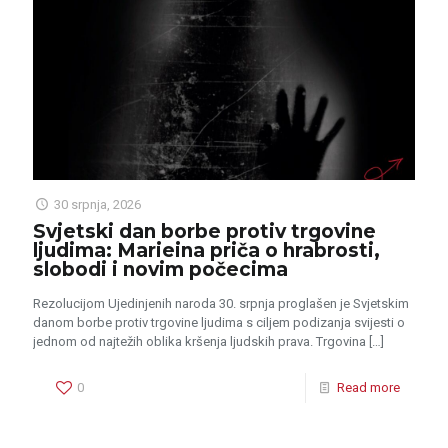
30 srpnja, 2026
Svjetski dan borbe protiv trgovine
ljudima: Marieina priča o hrabrosti,
slobodi i novim počecima
Rezolucijom Ujedinjenih naroda 30. srpnja proglašen je Svjetskim
danom borbe protiv trgovine ljudima s ciljem podizanja svijesti o
jednom od najtežih oblika kršenja ljudskih prava. Trgovina
[…]
0
Read more