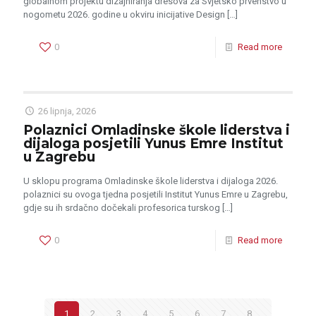
globalnom projektu dizajniranja dresova za Svjetsko prvenstvo u
nogometu 2026. godine u okviru inicijative Design
[…]
0
Read more
26 lipnja, 2026
Polaznici Omladinske škole liderstva i
dijaloga posjetili Yunus Emre Institut
u Zagrebu
U sklopu programa Omladinske škole liderstva i dijaloga 2026.
polaznici su ovoga tjedna posjetili Institut Yunus Emre u Zagrebu,
gdje su ih srdačno dočekali profesorica turskog
[…]
0
Read more
1
2
3
4
5
6
7
8