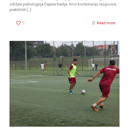
održala psihologinja Dajana Ravlija. Kroz kombinaciju razgovora,
praktičnih
[…]
0
Read more