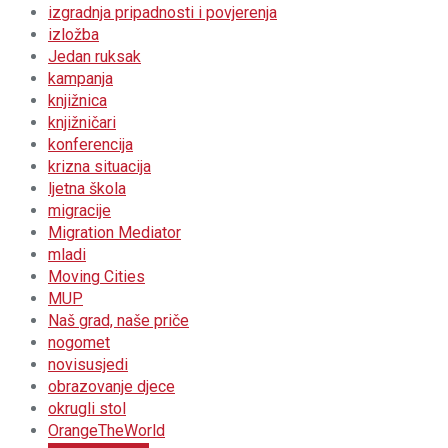
izgradnja pripadnosti i povjerenja
izložba
Jedan ruksak
kampanja
knjižnica
knjižničari
konferencija
krizna situacija
ljetna škola
migracije
Migration Mediator
mladi
Moving Cities
MUP
Naš grad, naše priče
nogomet
novisusjedi
obrazovanje djece
okrugli stol
OrangeTheWorld