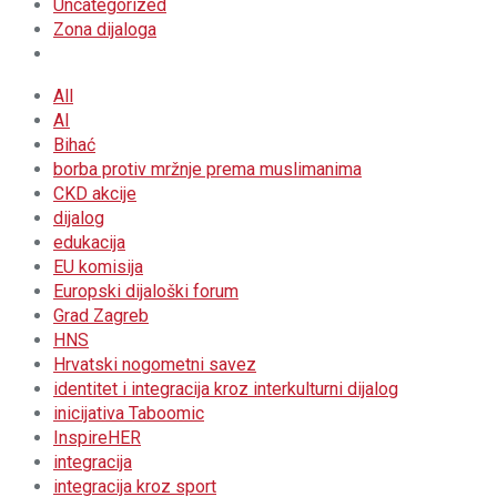
Uncategorized
Zona dijaloga
All
AI
Bihać
borba protiv mržnje prema muslimanima
CKD akcije
dijalog
edukacija
EU komisija
Europski dijaloški forum
Grad Zagreb
HNS
Hrvatski nogometni savez
identitet i integracija kroz interkulturni dijalog
inicijativa Taboomic
InspireHER
integracija
integracija kroz sport