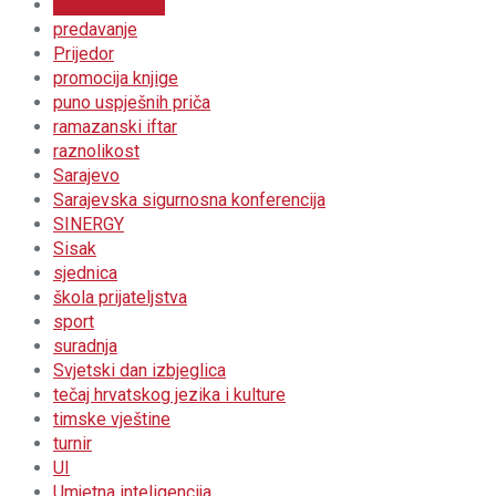
Pravni fakultet
predavanje
Prijedor
promocija knjige
puno uspješnih priča
ramazanski iftar
raznolikost
Sarajevo
Sarajevska sigurnosna konferencija
SINERGY
Sisak
sjednica
škola prijateljstva
sport
suradnja
Svjetski dan izbjeglica
tečaj hrvatskog jezika i kulture
timske vještine
turnir
UI
Umjetna inteligencija