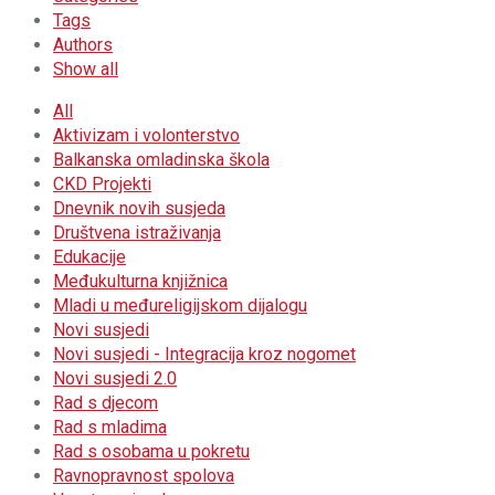
Tags
Authors
Show all
All
Aktivizam i volonterstvo
Balkanska omladinska škola
CKD Projekti
Dnevnik novih susjeda
Društvena istraživanja
Edukacije
Međukulturna knjižnica
Mladi u međureligijskom dijalogu
Novi susjedi
Novi susjedi - Integracija kroz nogomet
Novi susjedi 2.0
Rad s djecom
Rad s mladima
Rad s osobama u pokretu
Ravnopravnost spolova