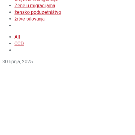
Žene u migracijama
žensko poduzetništvo
žrtve silovanja
All
CCD
30 lipnja, 2025