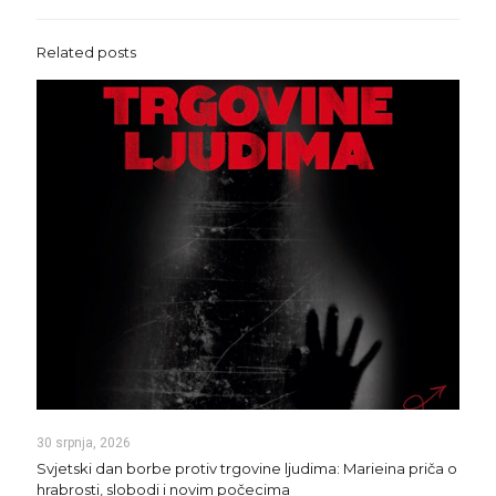
Related posts
30 srpnja, 2026
Svjetski dan borbe protiv trgovine ljudima: Marieina priča o
hrabrosti, slobodi i novim počecima