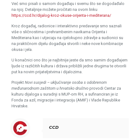
Već smo pisali o samom događaju i svemu što se dogodađalo
na njoj. Detaljnije možete pročitati na ovom linku
https://ccd.hr/dijalog-kroz-okuse-orijenta-i-mediterana/
Kroz događaj, radionice i interaktivno predavanje smo saznali
više o sličnostima i prehrambenim navikama Orijenta i
Mediterana kao i utjecaju na cjelokupno zdravlje a sudionici su
na praktičnom dijelu događaja stvorili i neke nove kombinacije
okusa i jela.
U konačnici ono što je najbitnije jeste da smo samim događajem
ljude iz različitih kultura i država približili jedne drugima te otvorili
put ka novim prijateljstvima i dijalozima.
Projekt
Novi susjedi – uključivanje osoba s odobrenom
međunarodnom zaštitom u hrvatsko društvo
provodi Centar za
kulturu dijaloga u suradnji s MUP-om RH, a sufinanciran je iz
Fonda za azil, migracije i integraciju (AMIF) i Vlade Republike
Hrvatske.
CCD