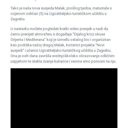
Tako je naša nova susjeda Malak, prošlog tjedna, maturirala s
ocjenom osličan (5) na Ugostiteljsko-turističkom učilištu u
Zagrebu.
U nastavku možete pogledati kratki video presjek u nadi da
ćemo prenijeti atmosferu s događaja “Dijalog kroz okuse
Orijenta i Mediterana” koji je između ostalog bio i organiziran
kao podrška našoj dragoj Malak, korisnici projekta “Novi
susjedi” i učenici Ugostiteljsko-turističkog učilišta u Zagrebu.
Ona je ovih dana završila srednjoškolsko obrazovanje odličnim
uspjehom te stekla zvanje kuharice i veoma smo ponosni na nju.