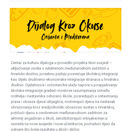
Centar za kulturu dijaloga u provedbi projekta
Novi susjedi –
uključivanje osoba s odobrenom međunarodnom zaštitom u
hrvatsko društvo,
posebnu pažnju posvećuje školskoj integraciji
kao dijelu društveno-ekonomske integracije stranaca u hrvatsko
društvo. Djelatnici/e i volonteri/ke ulažu napore u pospješivanju
školske integracije građeći mostove razumijevanja između
roditelja i nastavnika odnosno škole, posredujući u ostavrivanju
prava i obveza djece izbjeglica, motivirajući djecu na nastavak
obrazovanja kroz sredjoškolski obrazovni sustav u Hrvatskoj,
potičući djecu s osobrenom međunarodnom zaštitom za
aktivniji angažman u školi, senzibilizirajući vršnjake/inje iz
razreda na nove susjede i nove učenike/ce, pomažući djeci da
ostvare što bolje rezultate u školi i slično.