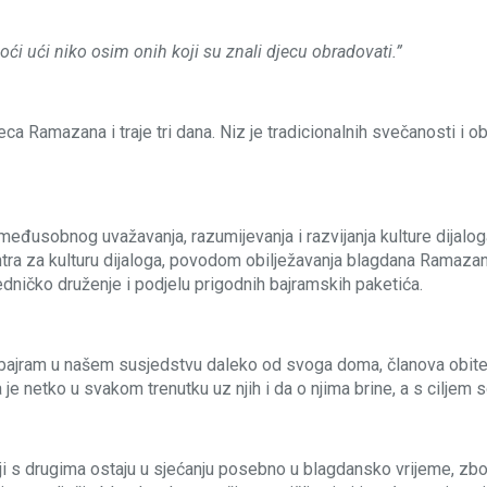
ći ući niko osim onih koji su znali djecu obradovati.”
amazana i traje tri dana. Niz je tradicionalnih svečanosti i obi
međusobnog uvažavanja, razumijevanja i razvijanja kulture dijal
entra za kulturu dijaloga, povodom obilježavanja blagdana Ramaza
edničko druženje i podjelu prigodnih bajramskih paketića.
bajram u našem susjedstvu daleko od svoga doma, članova obitelji 
je netko u svakom trenutku uz njih i da o njima brine, a s ciljem so
iji s drugima ostaju u sjećanju posebno u blagdansko vrijeme, zb