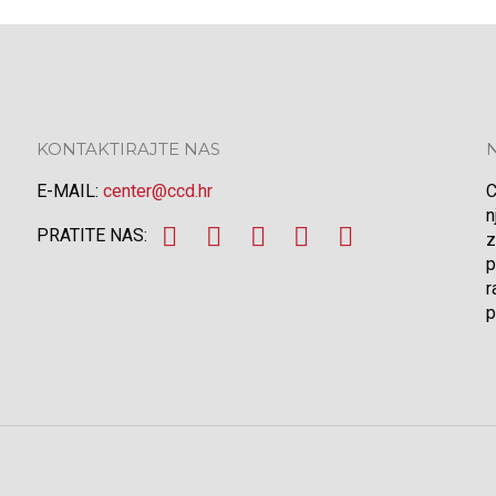
KONTAKTIRAJTE NAS
E-MAIL:
center@ccd.hr
C
n
PRATITE NAS:
z
p
r
p