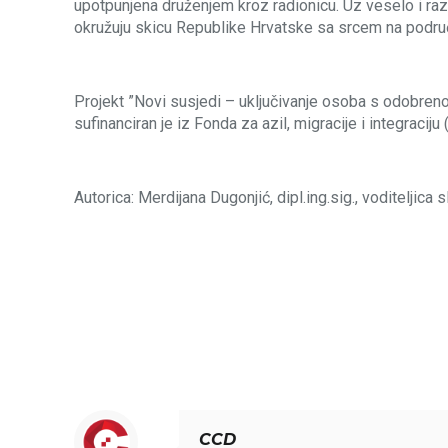
upotpunjena druženjem kroz radionicu. Uz veselo i razi
okružuju skicu Republike Hrvatske sa srcem na podru
Projekt ”Novi susjedi – uključivanje osoba s odobren
sufinanciran je iz Fonda za azil, migracije i integracij
Autorica: Merdijana Dugonjić, dipl.ing.sig., voditeljica 
CCD