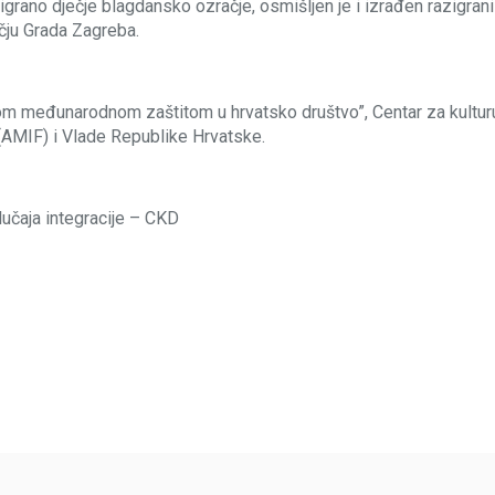
grano dječje blagdansko ozračje, osmišljen je i izrađen razigrani
čju Grada Zagreba.
om međunarodnom zaštitom u hrvatsko društvo”, Centar za kultur
u (AMIF) i Vlade Republike Hrvatske.
slučaja integracije – CKD