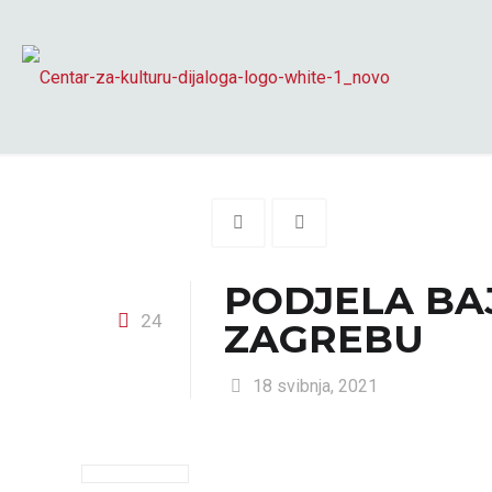
PODJELA BA
24
ZAGREBU
18 svibnja, 2021