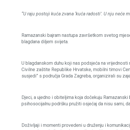
“U raju postoji kuća zvana ‘kuća radosti’.
U nju neće mo
Ramazanski bajram nastupa završetkom svetog mjeseca R
blagdana diljem svijeta.
U blagdanskom duhu koji nas podsjeća na vrijednosti 
Civilne zaštite Republike Hrvatske, mobilni timovi C
susjedi” s područja Grada Zagreba, organizirali su zaj
Djeci, a ujedno i obiteljima koja dočekuju Ramazanski 
psihosocijalnu podršku pružiti osjećaj da nisu sami, da 
Doživljaji i momenti provedeni u druženju i komunikac