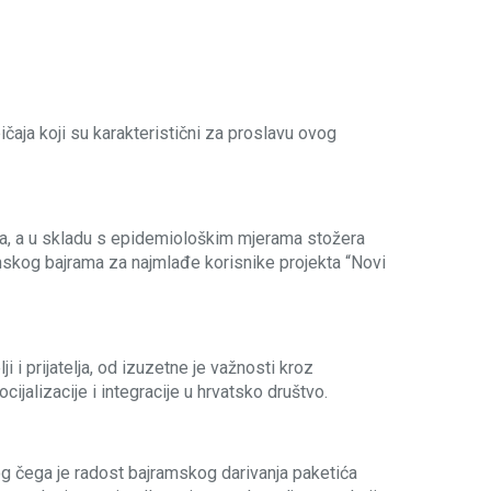
čaja koji su karakteristični za proslavu ovog
oga, a u skladu s epidemiološkim mjerama stožera
nskog bajrama za najmlađe korisnike projekta “Novi
i prijatelja, od izuzetne je važnosti kroz
cijalizacije i integracije u hrvatsko društvo.
og čega je radost bajramskog darivanja paketića