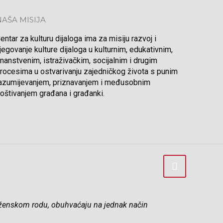
NAŠA MISIJA
entar za kulturu dijaloga ima za misiju razvoj i
jegovanje kulture dijaloga u kulturnim, edukativnim,
nanstvenim, istraživačkim, socijalnim i drugim
rocesima u ostvarivanju zajedničkog života s punim
azumijevanjem, priznavanjem i međusobnim
oštivanjem građana i građanki.
ili ženskom rodu, obuhvaćaju na jednak način