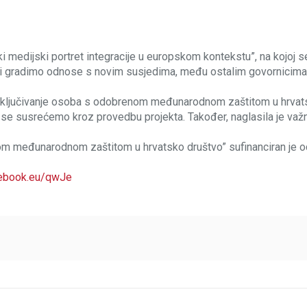
ki medijski portret integracije u europskom kontekstu”, na kojoj s
o i gradimo odnose s novim susjedima, među ostalim govornicima/
uključivanje osoba s odobrenom međunarodnom zaštitom u hrvatsko
e susrećemo kroz provedbu projekta. Također, naglasila je važn
m međunarodnom zaštitom u hrvatsko društvo” sufinanciran je od s
cebook.eu/qwJe