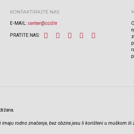
KONTAKTIRAJTE NAS
E-MAIL:
center@ccd.hr
C
n
PRATITE NAS:
z
p
r
p
držana.
 koji imaju rodno značenje, bez obzira jesu li korišteni u muškom 