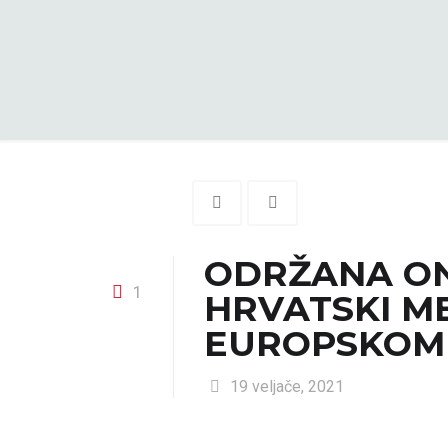
ODRŽANA ONL
1
HRVATSKI ME
EUROPSKOM
19 veljače, 2021