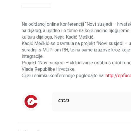
Na održanoj online konferenciji “Novi susjedi – hrvats
na dijalog, a ujedno i o tome na koje načine njegujem
kulturu dijaloga, Nejra Kadić Meškić.
Kadić Meškić se osvrnula na projekt ”Novi susjedi – 
suradnji s MUP-om RH, te na same izazove kroz koje s
integracije.
Projekt ”Novi susjedi – uključivanje osoba s odobreno
Vlade Republike Hrvatske.
Cijelu snimku konferencije pogledajte na:
http://epfa
CCD