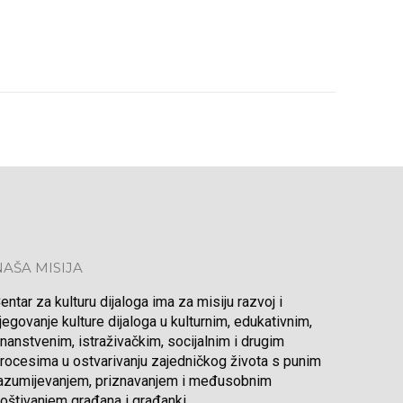
NAŠA MISIJA
entar za kulturu dijaloga ima za misiju razvoj i
jegovanje kulture dijaloga u kulturnim, edukativnim,
nanstvenim, istraživačkim, socijalnim i drugim
rocesima u ostvarivanju zajedničkog života s punim
azumijevanjem, priznavanjem i međusobnim
oštivanjem građana i građanki.