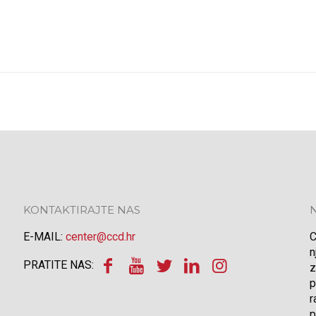
KONTAKTIRAJTE NAS
E-MAIL:
center@ccd.hr
C
n
PRATITE NAS:
z
p
r
p