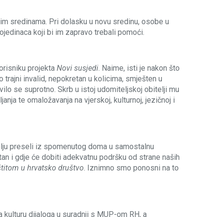
ovim sredinama. Pri dolasku u novu sredinu, osobe u
ojedinaca koji bi im zapravo trebali pomoći.
orisniku projekta
Novi susjedi
. Naime, isti je nakon što
trajni invalid, nepokretan u kolicima, smješten u
lo se suprotno. Skrb u istoj udomiteljskoj obitelji mu
anja te omaložavanja na vjerskoj, kulturnoj, jezičnoj i
želju preseli iz spomenutog doma u samostalnu
 stan i gdje će dobiti adekvatnu podršku od strane naših
titom u hrvatsko društvo
. Iznimno smo ponosni na to
a kulturu dijaloga u suradnji s MUP-om RH, a