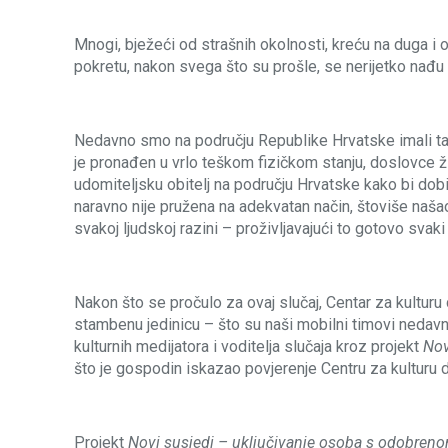
Mnogi, bježeći od strašnih okolnosti, kreću na duga i
pokretu, nakon svega što su prošle, se nerijetko nađu u
Nedavno smo na području Republike Hrvatske imali tak
je pronađen u vrlo teškom fizičkom stanju, doslovce ži
udomiteljsku obitelj na području Hrvatske kako bi dobi
naravno nije pružena na adekvatan način, štoviše našao s
svakoj ljudskoj razini – proživljavajući to gotovo svak
Nakon što se pročulo za ovaj slučaj, Centar za kultu
stambenu jedinicu – što su naši mobilni timovi nedavno 
kulturnih medijatora i voditelja slučaja kroz projekt
Nov
što je gospodin iskazao povjerenje Centru za kulturu d
Projekt
Novi susjedi – uključivanje osoba s odobre