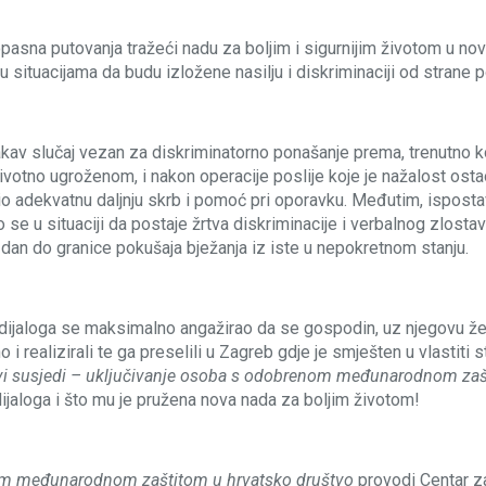
 opasna putovanja tražeći nadu za boljim i sigurnijim životom u n
 situacijama da budu izložene nasilju i diskriminaciji od strane p
av slučaj vezan za diskriminatorno ponašanje prema, trenutno k
votno ugroženom, i nakon operacije poslije koje je nažalost ostao 
o adekvatnu daljnju skrb i pomoć pri oporavku. Međutim, ispostavi
e u situaciji da postaje žrtva diskriminacije i verbalnog zlostavlj
i dan do granice pokušaja bježanja iz iste u nepokretnom stanju.
ru dijaloga se maksimalno angažirao da se gospodin, uz njegovu 
i realizirali te ga preselili u Zagreb gdje je smješten u vlastiti
i susjedi – uključivanje osoba s odobrenom međunarodnom zaš
ijaloga i što mu je pružena nova nada za boljim životom!
nom međunarodnom zaštitom u hrvatsko društvo
provodi Centar z