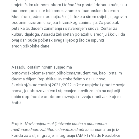
umjetničkim ukusom, okom i točnošću postati dobar stručnjak u
budućem poslu, te biti rame uz rame s libanonskim frizerom
Mounirom, jednim od najtraženijih frizera širom svijeta, njegovim
osobnim uzorom u svijetu frizerskog zanimanja. Za početak
puta ka budućem zanimanju i ostvarenjem snova, Centar za
kulturu dijaloga, Asaadu želi sretan polazak u srednju školu i da
ovaj dan bude početak svega lijepog što će ispuniti
srednjoškolske dane.
Asaadu, ostalim novim susjedima
osnovnoškolcima/srednjoškolcima/studentima, kao i ostalim
đacima diljem Republike Hrvatske želimo da i u novoj
školskoj/akademskoj 2021./2022. nižete uspjehe i gradite svoje
snove, jer obrazovanjem i stjecanjem novih znanja na najbolji
način doprinosite osobnom razvoju i razvoju društva u kojem
živite!
Projekt
Novi susjedi – uključivanje osoba s odobrenom
međunarodnom zaštitom u hrvatsko društvo
sufinanciran je iz
Fonda za azil, migracije i integraciju (AMIF) i Vlade Republike