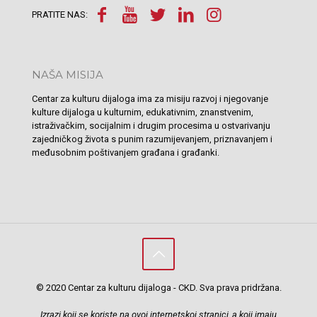
PRATITE NAS:
NAŠA MISIJA
Centar za kulturu dijaloga ima za misiju razvoj i njegovanje
kulture dijaloga u kulturnim, edukativnim, znanstvenim,
istraživačkim, socijalnim i drugim procesima u ostvarivanju
zajedničkog života s punim razumijevanjem, priznavanjem i
međusobnim poštivanjem građana i građanki.
© 2020 Centar za kulturu dijaloga - CKD. Sva prava pridržana.
Izrazi koji se koriste na ovoj internetskoj stranici, a koji imaju