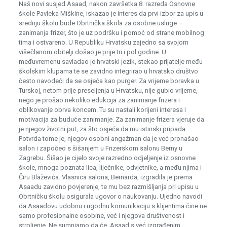
Naš novi susjed Asaad, nakon završetka 8. razreda Osnovne
škole Pavleka Miškine, iskazao je interes da prvi izbor za upis u
srednju školu bude Obrtnička škola za osobne usluge –
zanimanja frizer, što je uz podršku i pomoć od strane mobilnog
tima i ostvareno. U Republiku Hrvatsku zajedno sa svojom
višečlanom obitelji došao je prije tri i pol godine. U
međuvremenu savladao je hrvatski jezik, stekao prijatelje među
školskim klupama te se zavidno integrirao u hrvatsko društvo
često navodeći da se osjeća kao purger. Za vrijeme boravka u
Turskoj, netom prije preseljenja u Hrvatsku, nije gubio vrijeme,
nego je prošao nekoliko edukcija za zanimanje frizera i
oblikovanje obrva koncem. Tu su nastali korijeni interesa i
motivacija za buduće zanimanje. Za zanimanje frizera vjeruje da
je njegov životni put, za što osjeća da mu istinski pripada.
Potvrda tome je, njegov osobni angažman da je već pronašao
salon i započeo s šišanjem u Frizerskom salonu Berny u
Zagrebu. Šišao je cijelo svoje razredno odjeljenje iz osnovne
škole, mnoga poznata lica, liječnike, odvjetnike, a među njima i
Čiru Blaževića. Vlasnica salona, Bernarda, izgradila je prema
Asaadu zavidno povjerenje, te mu bez razmišljanja pri upisu u
Obrtničku školu osigurala ugovor o naukovanju. Ujedno navodi
da Asaadovu udobnu i ugodnu komunikaciju s klijentima čine ne
samo profesionalne osobine, već i njegova društvenost i
strpljenje. Ne sumnjamo da će, Asaad s već izgrađenim