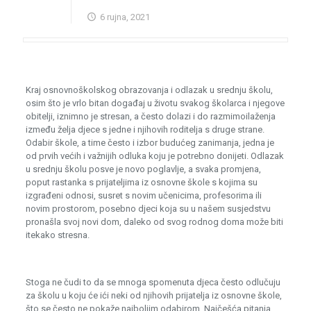
6 rujna, 2021
Kraj osnovnoškolskog obrazovanja i odlazak u srednju školu,
osim što je vrlo bitan događaj u životu svakog školarca i njegove
obitelji, iznimno je stresan, a često dolazi i do razmimoilaženja
između želja djece s jedne i njihovih roditelja s druge strane.
Odabir škole, a time često i izbor budućeg zanimanja, jedna je
od prvih većih i važnijih odluka koju je potrebno donijeti. Odlazak
u srednju školu posve je novo poglavlje, a svaka promjena,
poput rastanka s prijateljima iz osnovne škole s kojima su
izgrađeni odnosi, susret s novim učenicima, profesorima ili
novim prostorom, posebno djeci koja su u našem susjedstvu
pronašla svoj novi dom, daleko od svog rodnog doma može biti
itekako stresna.
Stoga ne čudi to da se mnoga spomenuta djeca često odlučuju
za školu u koju će ići neki od njihovih prijatelja iz osnovne škole,
što se često ne pokaže najboljim odabirom. Najčešća pitanja