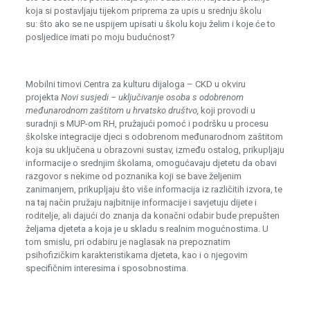
koja si postavljaju tijekom priprema za upis u srednju školu
su: što ako se ne uspijem upisati u školu koju želim i koje će to
posljedice imati po moju budućnost?
Mobilni timovi Centra za kulturu dijaloga – CKD u okviru
projekta
Novi susjedi – uključivanje osoba s odobrenom
međunarodnom zaštitom u hrvatsko društvo,
koji provodi u
suradnji s MUP-om RH, pružajući pomoć i podršku u procesu
školske integracije djeci s odobrenom međunarodnom zaštitom
koja su uključena u obrazovni sustav, između ostalog, prikupljaju
informacije o srednjim školama, omogućavaju djetetu da obavi
razgovor s nekime od poznanika koji se bave željenim
zanimanjem, prikupljaju što više informacija iz različitih izvora, te
na taj način pružaju najbitnije informacije i savjetuju dijete i
roditelje, ali dajući do znanja da konačni odabir bude prepušten
željama djeteta a koja je u skladu s realnim mogućnostima. U
tom smislu, pri odabiru je naglasak na prepoznatim
psihofizičkim karakteristikama djeteta, kao i o njegovim
specifičnim interesima i sposobnostima.