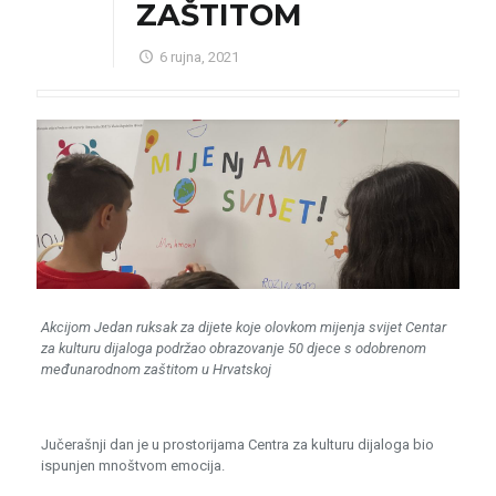
ZAŠTITOM
6 rujna, 2021
Akcijom Jedan ruksak za dijete koje olovkom mijenja svijet Centar
za kulturu dijaloga podržao obrazovanje 50 djece s odobrenom
međunarodnom zaštitom u Hrvatskoj
Jučerašnji dan je u prostorijama Centra za kulturu dijaloga bio
ispunjen mnoštvom emocija.