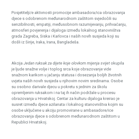
Posjetitelji/e aktivnosti promocije ambasadora/ica obrazovanja
djece s odobrenom međunarodnom zaštitom svjedočili su
senzibilnosti, empatiji, međusobnom razumijevanju, prihvaćanju,
atmosferi povjerenja i dijaloga između lokalnog stanovništva
grada Zagreba, Siska i Karlovca i naših novih susjeda koji su
došli iz Sirije, Iraka, Irana, Bangladeša.
Akcija
Jedan ruksak za dijete koje olovkom mijenja svijet
okupila
je ljude snažne volje i toplog srca koje obrazovanje vide
snažnom karikom u jačanju statusa i dosezanja boljih životnih
uvjeta naših novih susjeda u njihovim novim sredinama. Osobe
su osobno darivale djecu u pokretu s jednim za školu
opremljenim ruksakom i na taj ih način podržale u procesu
obrazovanja u Hrvatskoj. Centar za kulturu dijaloga kreirao je
susret između djece azilanata i lokalnog stanovništva kojim su
osobe uključene u akciju promovirane u ambasadore/ice
obrazovanja djece s odobrenom međunarodnom zaštitom u
Republici Hrvatskoj.