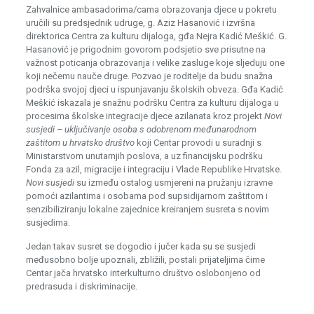
Zahvalnice ambasadorima/cama obrazovanja djece u pokretu
uručili su predsjednik udruge, g. Aziz Hasanović i izvršna
direktorica Centra za kulturu dijaloga, gđa Nejra Kadić Meškić. G.
Hasanović je prigodnim govorom podsjetio sve prisutne na
važnost poticanja obrazovanja i velike zasluge koje sljeduju one
koji nečemu nauče druge. Pozvao je roditelje da budu snažna
podrška svojoj djeci u ispunjavanju školskih obveza. Gđa Kadić
Meškić iskazala je snažnu podršku Centra za kulturu dijaloga u
procesima školske integracije djece azilanata kroz projekt
Novi
susjedi – uključivanje osoba s odobrenom međunarodnom
zaštitom u hrvatsko društvo
koji Centar provodi u suradnji s
Ministarstvom unutarnjih poslova, a uz financijsku podršku
Fonda za azil, migracije i integraciju i Vlade Republike Hrvatske.
Novi susjedi
su između ostalog usmjereni na pružanju izravne
pomoći azilantima i osobama pod supsidijarnom zaštitom i
senzibiliziranju lokalne zajednice kreiranjem susreta s novim
susjedima.
Jedan takav susret se dogodio i jučer kada su se susjedi
međusobno bolje upoznali, zbližili, postali prijateljima čime
Centar jača hrvatsko interkulturno društvo oslobonjeno od
predrasuda i diskriminacije.