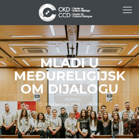
MLADI U
MEĐURELIGIJSK
OM DIJALOGU
20 studenoga, 2019
CKD