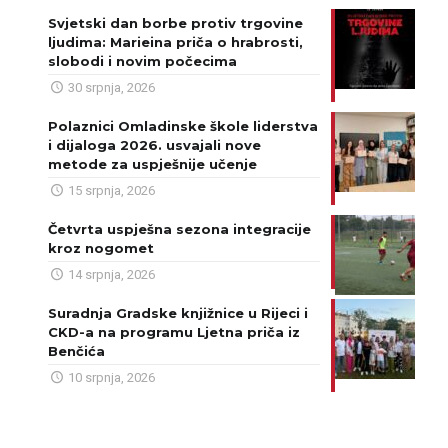
Svjetski dan borbe protiv trgovine
ljudima: Marieina priča o hrabrosti,
slobodi i novim počecima
30 srpnja, 2026
Polaznici Omladinske škole liderstva
i dijaloga 2026. usvajali nove
metode za uspješnije učenje
15 srpnja, 2026
Četvrta uspješna sezona integracije
kroz nogomet
14 srpnja, 2026
Suradnja Gradske knjižnice u Rijeci i
CKD-a na programu Ljetna priča iz
Benčića
10 srpnja, 2026