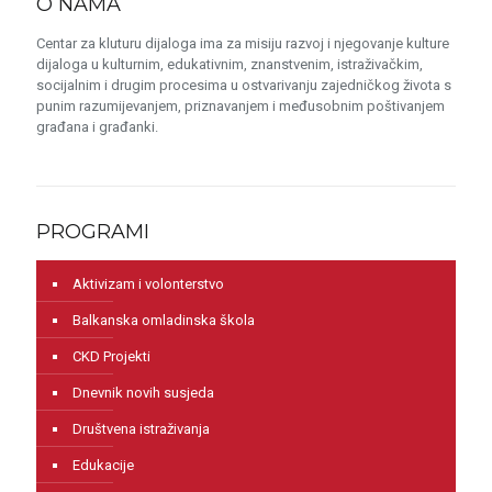
O NAMA
Centar za kluturu dijaloga ima za misiju razvoj i njegovanje kulture
dijaloga u kulturnim, edukativnim, znanstvenim, istraživačkim,
socijalnim i drugim procesima u ostvarivanju zajedničkog života s
punim razumijevanjem, priznavanjem i međusobnim poštivanjem
građana i građanki.
PROGRAMI
Aktivizam i volonterstvo
Balkanska omladinska škola
CKD Projekti
Dnevnik novih susjeda
Društvena istraživanja
Edukacije