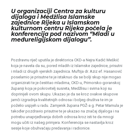
U organizaciji Centra za kulturu
dijaloga i Medžlisa Islamske
zajednice Rijeka u Islamskom
kulturnom centru Rijeka počela je
konferencija pod nazivom “Mladi u
međureligijskom dijalogu”.
Pozdravnu riječ uputila je direktorica CKD-a Nejra Kadić Meškić
koja je navela da su, pored mladih iz Islamske zajednice, prisutni
i mladi iz drugih vjerskih zajednica. Muftija dr. Aziz ef. Hasanović
poselamio je prisutne te je istaknuo da se bolji skup nije mogao
organizirati te je čestitao mladima, CKD-u, Primorsko-goranskoj
županiji koja je pokrovitelj susreta, Medžlisu i svima koji su
doprinijeli ovom skupu. Ukazao je da se kroz ovakve skupove
jamči izgradnja kvalitetnijih odnosa i boljeg društva te im je
poželio uspjeh u radu. Zamjenik župana PGŽ-a g. Petar Mamula je
također pozdravio prisutne te je ukazao na značaj dijaloga i na
potrebu unaprjeđivanja dobrih odnosa kroz isti te da mnogi
mogu učiti iz našeg primjera. Konferencija se nastavlja kroz
sesije koje obuhvaćaju predavanja i radionice.