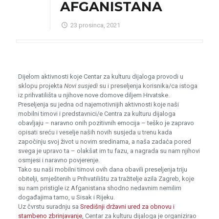
AFGANISTANA
23 prosinca, 2021
Dijelom aktivnosti koje Centar za kulturu dijaloga provodi u
sklopu projekta
Novi susjedi
su i preseljenja korisnika/ca istoga
iz prihvatilišta u njihove nove domove diljem Hrvatske.
Preseljenja su jedna od najemotivnijih aktivnosti koje naši
mobilni timovi i predstavnici/e Centra za kulturu dijaloga
obavljaju – naravno onih pozitivnih emocija – teško je zapravo
opisati sreću i veselje naših novih susjeda u trenu kada
započinju svoj život u novim sredinama, a naša zadaća pored
svega je upravo ta – olakšat im tu fazu, a nagrada su nam njihovi
osmjesi i naravno povjerenje.
Tako su naši mobilni timovi ovih dana obavili preseljenja triju
obitelji, smještenih u Prihvatilištu za tražitelje azila Zagreb, koje
su nam pristigle iz Afganistana shodno nedavnim nemilim
događajima tamo, u Sisak i Rijeku.
Uz čvrstu suradnju sa
Središnji državni ured za obnovu i
stambeno zbrinjavanje
, Centar za kulturu dijaloga je organizirao