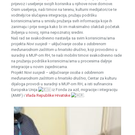
prijevoz i useljenje svojih korisnika u njihove nove domove.
Osim useljenja, naši timovi na terenu, kulturni medijatori/ce te
voditelji/ce slučajeva integracija, pružaju podršku
korisnicima/ama u smislu pružanja svih informacija koje ih
zanimaju i prije svega kako bi im maksimalno olakšali početak
življenja u novoj, njima nepoznatoj sredini.
Naš rad se svakodnevno nastavlja sa svim korisnicima/ama
projekta
Novi susjedi – uključivanje osoba s odobrenom
međunarodnom zaštitom u hrvatsko društvo
, koji provodimo u
suradnji s MUP-om RH, te naši mobilni timovi svakodnevno rade
na pružanju podrške korisnicima/ama u procesima daljnje
integracije u novim zajednicama.
Projekt
Novi susjedi – uključivanje osoba s odobrenom
međunarodnom zaštitom u hrvatsko društvo
, Centar za kulturu
dijaloga provodi u suradnji s MUP-om RH, a isti sufinancira
Europska Unija
iz Fonda za azil, migracije i integraciju
(AMIF) i
Vlada Republike Hrvatske
.