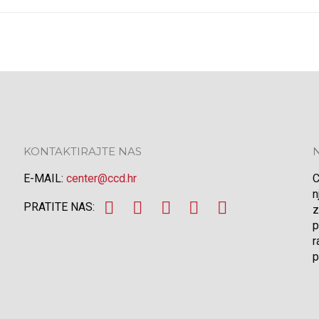
KONTAKTIRAJTE NAS
E-MAIL:
center@ccd.hr
C
n
PRATITE NAS:
z
p
r
p