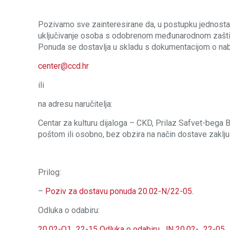
Pozivamo sve zainteresirane da, u postupku jednosta
uključivanje osoba s odobrenom međunarodnom zaštito
Ponuda se dostavlja u skladu s dokumentacijom o naba
center@ccd.hr
ili
na adresu naručitelja:
Centar za kulturu dijaloga – CKD, Prilaz Safvet-bega 
poštom ili osobno, bez obzira na način dostave zaklju
Prilog:
–
Poziv za dostavu ponuda 20.02-N/22-05.
Odluka o odabiru:
20.02-O1_22-15 Odluka o odabiru, JN 20.02-_22-05