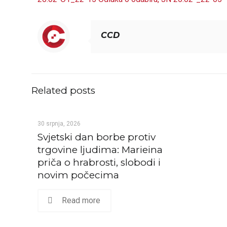
CCD
Related posts
30 srpnja, 2026
Svjetski dan borbe protiv
trgovine ljudima: Marieina
priča o hrabrosti, slobodi i
novim počecima
Read more