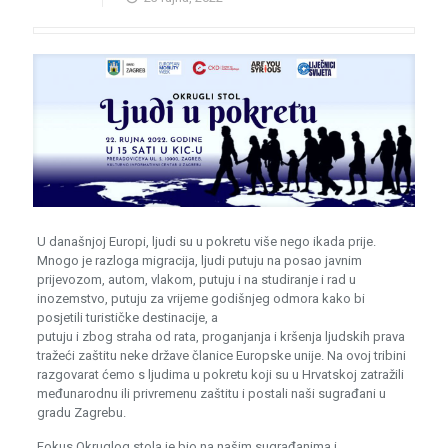
U današnjoj Europi, ljudi su u pokretu više nego ikada prije.
Mnogo je razloga migracija, ljudi putuju na posao javnim
prijevozom, autom, vlakom, putuju i na studiranje i rad u
inozemstvo, putuju za vrijeme godišnjeg odmora kako bi
posjetili turističke destinacije, a
putuju i zbog straha od rata, proganjanja i kršenja ljudskih prava
tražeći zaštitu neke države članice Europske unije. Na ovoj tribini
razgovarat ćemo s ljudima u pokretu koji su u Hrvatskoj zatražili
međunarodnu ili privremenu zaštitu i postali naši sugrađani u
gradu Zagrebu.
Fokus Okruglog stola je bio na našim sugrađanima i