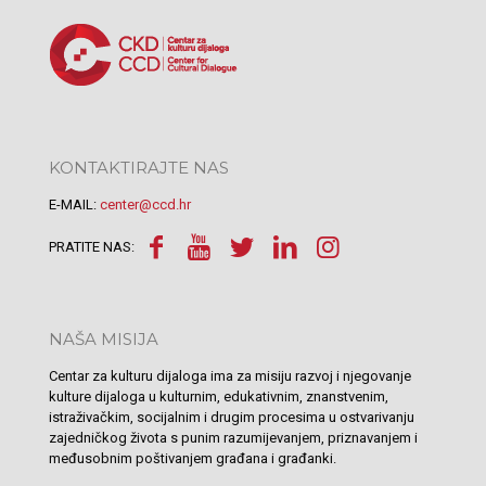
KONTAKTIRAJTE NAS
E-MAIL:
center@ccd.hr
PRATITE NAS:
NAŠA MISIJA
Centar za kulturu dijaloga ima za misiju razvoj i njegovanje
kulture dijaloga u kulturnim, edukativnim, znanstvenim,
istraživačkim, socijalnim i drugim procesima u ostvarivanju
zajedničkog života s punim razumijevanjem, priznavanjem i
međusobnim poštivanjem građana i građanki.