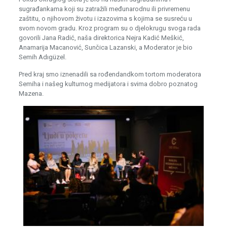
sugrađankama koji su zatražili međunarodnu ili privremenu
zaštitu, o njihovom životu i izazovima s kojima se susreću u
svom novom gradu. Kroz program su o djelokrugu svoga rada
govorili Jana Radić, naša direktorica Nejra Kadić Meškić,
Anamarija Macanović, Sunčica Lazanski, a Moderator je bio
Semih Adıgüzel.
Pred kraj smo iznenadili sa rođendandkom tortom moderatora
Semiha i našeg kulturnog medijatora i svima dobro poznatog
Mazena.