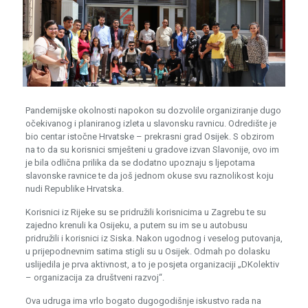
Pandemijske okolnosti napokon su dozvolile organiziranje dugo
očekivanog i planiranog izleta u slavonsku ravnicu. Odredište je
bio centar istočne Hrvatske – prekrasni grad Osijek. S obzirom
na to da su korisnici smješteni u gradove izvan Slavonije, ovo im
je bila odlična prilika da se dodatno upoznaju s ljepotama
slavonske ravnice te da još jednom okuse svu raznolikost koju
nudi Republike Hrvatska.
Korisnici iz Rijeke su se pridružili korisnicima u Zagrebu te su
zajedno krenuli ka Osijeku, a putem su im se u autobusu
pridružili i korisnici iz Siska. Nakon ugodnog i veselog putovanja,
u prijepodnevnim satima stigli su u Osijek. Odmah po dolasku
uslijedila je prva aktivnost, a to je posjeta organizaciji „DKolektiv
– organizacija za društveni razvoj“.
Ova udruga ima vrlo bogato dugogodišnje iskustvo rada na