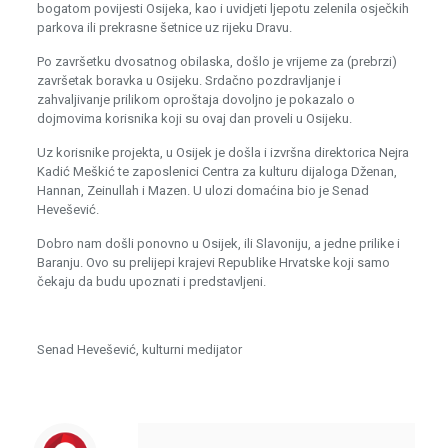
bogatom povijesti Osijeka, kao i uvidjeti ljepotu zelenila osječkih
parkova ili prekrasne šetnice uz rijeku Dravu.
Po završetku dvosatnog obilaska, došlo je vrijeme za (prebrzi)
završetak boravka u Osijeku. Srdačno pozdravljanje i
zahvaljivanje prilikom oproštaja dovoljno je pokazalo o
dojmovima korisnika koji su ovaj dan proveli u Osijeku.
Uz korisnike projekta, u Osijek je došla i izvršna direktorica Nejra
Kadić Meškić te zaposlenici Centra za kulturu dijaloga Dženan,
Hannan, Zeinullah i Mazen. U ulozi domaćina bio je Senad
Hevešević.
Dobro nam došli ponovno u Osijek, ili Slavoniju, a jedne prilike i
Baranju. Ovo su prelijepi krajevi Republike Hrvatske koji samo
čekaju da budu upoznati i predstavljeni.
Senad Hevešević, kulturni medijator