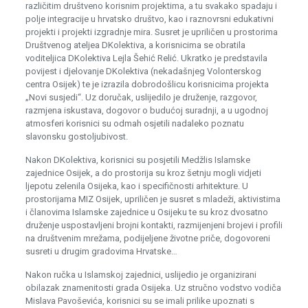
različitim društveno korisnim projektima, a tu svakako spadaju i
polje integracije u hrvatsko društvo, kao i raznovrsni edukativni
projekti i projekti izgradnje mira. Susret je upriličen u prostorima
Društvenog ateljea DKolektiva, a korisnicima se obratila
voditeljica DKolektiva Lejla Šehić Relić. Ukratko je predstavila
povijest i djelovanje DKolektiva (nekadašnjeg Volonterskog
centra Osijek) te je izrazila dobrodošlicu korisnicima projekta
„Novi susjedi“. Uz doručak, uslijedilo je druženje, razgovor,
razmjena iskustava, dogovor o budućoj suradnji, a u ugodnoj
atmosferi korisnici su odmah osjetili nadaleko poznatu
slavonsku gostoljubivost.
Nakon DKolektiva, korisnici su posjetili Medžlis Islamske
zajednice Osijek, a do prostorija su kroz šetnju mogli vidjeti
ljepotu zelenila Osijeka, kao i specifičnosti arhitekture. U
prostorijama MIZ Osijek, upriličen je susret s mladeži, aktivistima
i članovima Islamske zajednice u Osijeku te su kroz dvosatno
druženje uspostavljeni brojni kontakti, razmijenjeni brojevi i profili
na društvenim mrežama, podijeljene životne priče, dogovoreni
susreti u drugim gradovima Hrvatske…
Nakon ručka u Islamskoj zajednici, uslijedio je organizirani
obilazak znamenitosti grada Osijeka. Uz stručno vodstvo vodiča
Mislava Pavoševića, korisnici su se imali prilike upoznati s