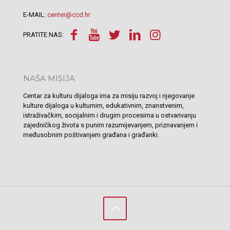
E-MAIL:
center@ccd.hr
PRATITE NAS:
NAŠA MISIJA
Centar za kulturu dijaloga ima za misiju razvoj i njegovanje
kulture dijaloga u kulturnim, edukativnim, znanstvenim,
istraživačkim, socijalnim i drugim procesima u ostvarivanju
zajedničkog života s punim razumijevanjem, priznavanjem i
međusobnim poštivanjem građana i građanki.