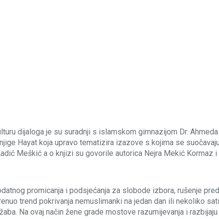
turu dijaloga je su suradnji s islamskom gimnazijom Dr. Ahmeda 
ige Hayat koja upravo tematizira izazove s kojima se suočavaju
 Kadić Meškić a o knjizi su govorile autorica Nejra Mekić Kormaz i
odatnog promicanja i podsjećanja za slobode izbora, rušenje pred
renuo trend pokrivanja nemuslimanki na jedan dan ili nekoliko sa
žaba. Na ovaj način žene grade mostove razumijevanja i razbijaju