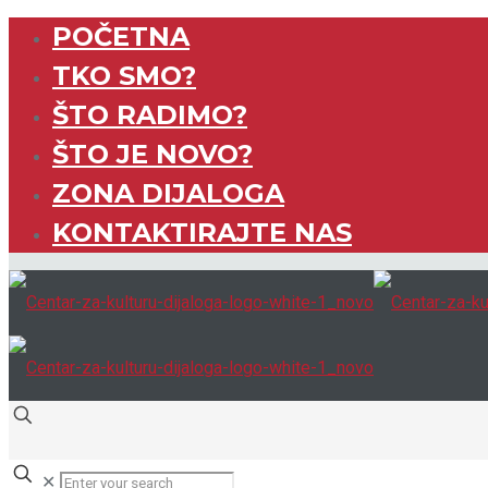
POČETNA
TKO SMO?
ŠTO RADIMO?
ŠTO JE NOVO?
ZONA DIJALOGA
KONTAKTIRAJTE NAS
✕