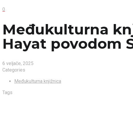
0
Međukulturna knj
Hayat povodom S
6 veljače, 2025
Categories
Međukulturna knjižnica
Tags