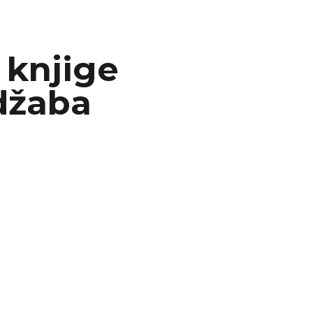
 knjige
džaba