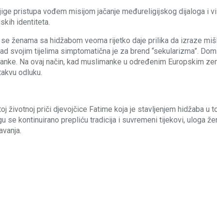
njige pristupa vođem misijom jačanje međureligijskog dijaloga i vi
jskih identiteta.
 se ženama sa hidžabom veoma rijetko daje prilika da izraze mišl
nad svojim tijelima simptomatična je za brend “sekularizma”. Dom
limanke. Na ovaj način, kad muslimanke u određenim Europskim zem
takvu odluku.
j životnoj priči djevojčice Fatime koja je stavljenjem hidžaba u t
 se kontinuirano prepliću tradicija i suvremeni tijekovi, uloga ž
avanja.