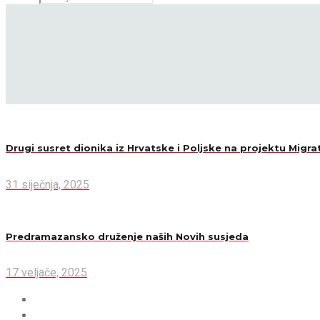
Drugi susret dionika iz Hrvatske i Poljske na projektu Migr
31 siječnja, 2025
Predramazansko druženje naših Novih susjeda
17 veljače, 2025