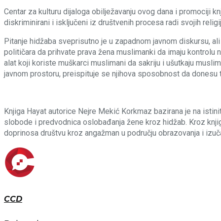
Centar za kulturu dijaloga obilježavanju ovog dana i promociji k
diskriminirani i isključeni iz društvenih procesa radi svojih religi
Pitanje hidžaba sveprisutno je u zapadnom javnom diskursu, ali
političara da prihvate prava žena muslimanki da imaju kontrolu 
alat koji koriste muškarci muslimani da sakriju i ušutkaju mus
javnom prostoru, preispituje se njihova sposobnost da donesu 
Knjiga Hayat autorice Nejre Mekić Korkmaz bazirana je na istinito
slobode i predvodnica oslobađanja žene kroz hidžab. Kroz knjigu
doprinosa društvu kroz angažman u području obrazovanja i izuč
CCD