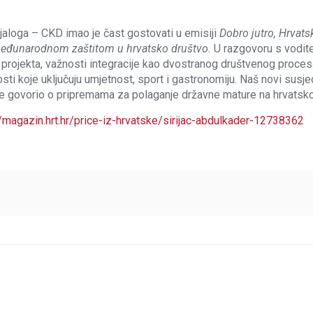
dijaloga – CKD imao je čast gostovati u emisiji
Dobro jutro, Hrvats
međunarodnom zaštitom u hrvatsko društvo.
U razgovoru s vodite
ma projekta, važnosti integracije kao dvostranog društvenog proces
osti koje uključuju umjetnost, sport i gastronomiju. Naš novi susje
 te govorio o pripremama za polaganje državne mature na hrvatsk
//magazin.hrt.hr/price-iz-hrvatske/sirijac-abdulkader-12738362