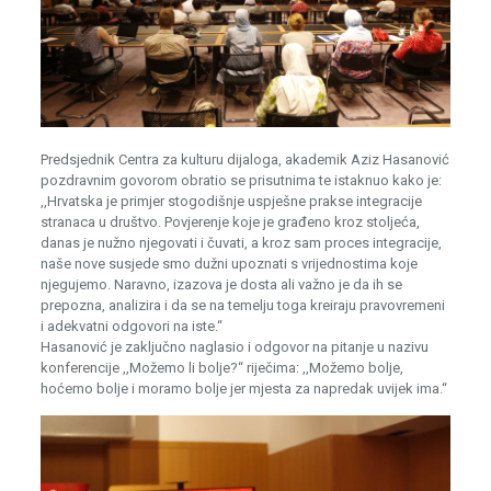
Predsjednik Centra za kulturu dijaloga, akademik Aziz Hasanović
pozdravnim govorom obratio se prisutnima te istaknuo kako je:
,,Hrvatska je primjer stogodišnje uspješne prakse integracije
stranaca u društvo. Povjerenje koje je građeno kroz stoljeća,
danas je nužno njegovati i čuvati, a kroz sam proces integracije,
naše nove susjede smo dužni upoznati s vrijednostima koje
njegujemo. Naravno, izazova je dosta ali važno je da ih se
prepozna, analizira i da se na temelju toga kreiraju pravovremeni
i adekvatni odgovori na iste.“
Hasanović je zaključno naglasio i odgovor na pitanje u nazivu
konferencije ,,Možemo li bolje?“ riječima: ,,Možemo bolje,
hoćemo bolje i moramo bolje jer mjesta za napredak uvijek ima.“