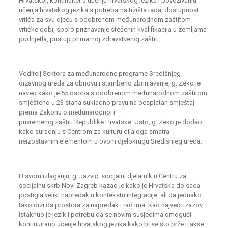
Hrvatskoj, kontinuitet u učenju hrvatskog jezika i povezivanju
učenja hrvatskog jezika s potrebama tržišta rada, dostupnost
vrtića za svu djecu s odobrenom međunarodnom zaštitom
vrtićke dobi, sporo priznavanje stečenih kvalifikacija u zemljama
podrijetla, pristup primarnoj zdravstvenoj zaštiti.
Voditelj Sektora za međunarodne programe Središnjeg
državnog ureda za obnovu i stambeno zbrinjavanje, g. Zeko je
naveo kako je 55 osoba s odobrenom međunarodnom zaštitom
smješteno u 23 stana sukladno pravu na besplatan smještaj
prema Zakonu o međunarodnoj i
privremenoj zaštiti Republike Hrvatske. Usto, g. Zeko je dodao
kako suradnju s Centrom za kulturu dijaloga smatra
neizostavnim elementom u ovom djelokrugu Središnjeg ureda.
U svom izlaganju, g. Jazvić, socijalni djelatnik u Centru za
socijalnu skrb Novi Zagreb kazao je kako je Hrvatska do sada
postigla veliki napredak u kontekstu integracije, ali da jednako
tako drži da prostora za napredak i rad ima. Kao najveći izazov,
istaknuo je jezik i potrebu da se novim susjedima omogući
kontinuirano učenje hrvatskog jezika kako bi se što brže i lakše