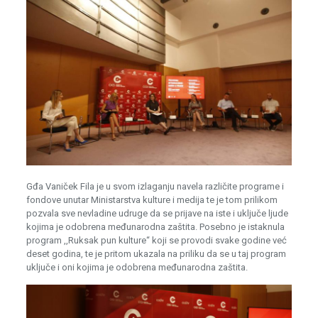
Gđa Vaniček Fila je u svom izlaganju navela različite programe i
fondove unutar Ministarstva kulture i medija te je tom prilikom
pozvala sve nevladine udruge da se prijave na iste i uključe ljude
kojima je odobrena međunarodna zaštita. Posebno je istaknula
program ,,Ruksak pun kulture“ koji se provodi svake godine već
deset godina, te je pritom ukazala na priliku da se u taj program
uključe i oni kojima je odobrena međunarodna zaštita.