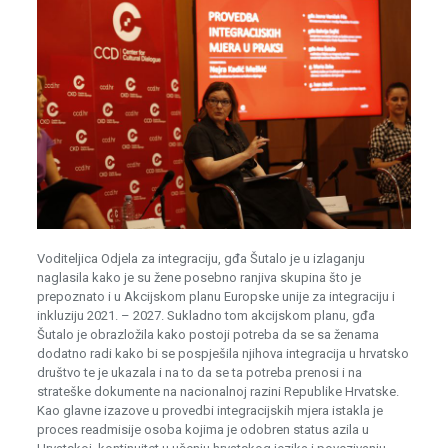
Voditeljica Odjela za integraciju, gđa Šutalo je u izlaganju
naglasila kako je su žene posebno ranjiva skupina što je
prepoznato i u Akcijskom planu Europske unije za integraciju i
inkluziju 2021. – 2027. Sukladno tom akcijskom planu, gđa
Šutalo je obrazložila kako postoji potreba da se sa ženama
dodatno radi kako bi se pospješila njihova integracija u hrvatsko
društvo te je ukazala i na to da se ta potreba prenosi i na
strateške dokumente na nacionalnoj razini Republike Hrvatske.
Kao glavne izazove u provedbi integracijskih mjera istakla je
proces readmisije osoba kojima je odobren status azila u