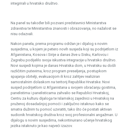
integrirali u hrvatsko društvo.
Na panel su također bili pozvani predstavnici Ministarstva
zdravstva te Ministarstva znanosti i obrazovanja, no nažalost se
nisu odazvali.
Nakon panela, prema programu održan je i dijalog s novim
susjedima, u kojem je petero novih susjeda koji su podrijetlom iz
Afganistana, Kosova i Sirije a danas žive u Sisku, Karlovcu i
Zagrebu podijelilo svoja iskustva integracije u hrvatsko društvo.
Novi susjedi kojima je danas Hrvatska dom, u Hrvatsku su došli
različitim putevima, kroz program preseljenja, postupkom
spajanja obitelji, evakuacijom ili kroz zahtjev realiziran
samostalnim dolaskom na teritorij Republike Hrvatske. Novi
susjed podrijetlom iz Afganistana u svojem obraćanju gostima,
panelistima i panelisticama zahvalio se Republici Hrvatskoj,
Centru za kulturu dijaloga te Islamskoj zajednici u Hrvatskoj na
pruženoj dosadašnjoj pomoći i zaključno istaknuo kako se
smatra dužnim tu pomoć uzvratiti, tako što će postati aktivan
sudionik hrvatskog društva kroz svoj profesionalni angažman. U
dijalogu s novim susjedima, nekontinuirano učenje hrvatskog
jezika istaknuto je kao najveći izazov.