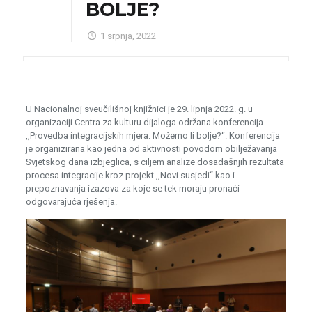
BOLJE?
1 srpnja, 2022
U Nacionalnoj sveučilišnoj knjižnici je 29. lipnja 2022. g. u
organizaciji Centra za kulturu dijaloga održana konferencija
,,Provedba integracijskih mjera: Možemo li bolje?“. Konferencija
je organizirana kao jedna od aktivnosti povodom obilježavanja
Svjetskog dana izbjeglica, s ciljem analize dosadašnjih rezultata
procesa integracije kroz projekt ,,Novi susjedi“ kao i
prepoznavanja izazova za koje se tek moraju pronaći
odgovarajuća rješenja.