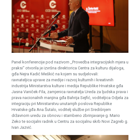
Panel konferencije pod nazivom ,,Provedba integracijskih mjera u
praksi“ otvorila je izvršna direktorica Centra za kulturu dijaloga,
gđa Nejra Kadić Meškić na kojem su sudjelovali:
ravnateljica uprave za medije i razvoj kulturnih i kreativnih
industrija Ministarstva kulture i medija Republike Hrvatske gđa
Jasna Vaniček-Fila, zamjenica ravnatelja Ureda za ljudska prava i
prava nacionalnih manjina gđa Bahrija Sejfić, voditeljica Odjela za
integraciju pri Ministarstvu unutarnjih poslova Republike
Hrvatske gđa Ana Šutalo, voditelj službe pri Središnjem
državnom uredu za obnovu i stambeno zbrinjavanje g. Mario
Zeko te socijalni radnik u Centru za socijalnu skrb Novi Zagreb g.
Ivan Jazvić.