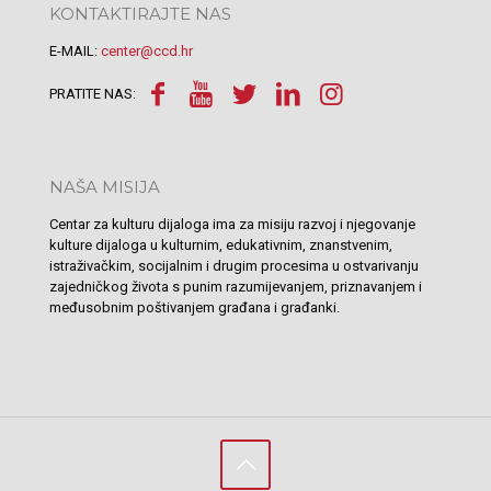
KONTAKTIRAJTE NAS
E-MAIL:
center@ccd.hr
PRATITE NAS:
NAŠA MISIJA
Centar za kulturu dijaloga ima za misiju razvoj i njegovanje
kulture dijaloga u kulturnim, edukativnim, znanstvenim,
istraživačkim, socijalnim i drugim procesima u ostvarivanju
zajedničkog života s punim razumijevanjem, priznavanjem i
međusobnim poštivanjem građana i građanki.