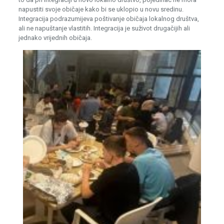
napustiti svoje običaje kako bi se uklopio u novu sredinu.
Integracija podrazumijeva poštivanje običaja lokalnog društva,
ali ne napuštanje vlastitih. Integracija je suživot drugačijih ali
jednako vrijednih običaja.