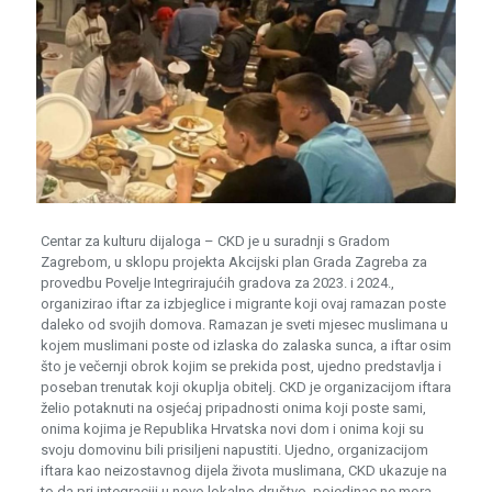
Centar za kulturu dijaloga – CKD je u suradnji s Gradom
Zagrebom, u sklopu projekta Akcijski plan Grada Zagreba za
provedbu Povelje Integrirajućih gradova za 2023. i 2024.,
organizirao iftar za izbjeglice i migrante koji ovaj ramazan poste
daleko od svojih domova. Ramazan je sveti mjesec muslimana u
kojem muslimani poste od izlaska do zalaska sunca, a iftar osim
što je večernji obrok kojim se prekida post, ujedno predstavlja i
poseban trenutak koji okuplja obitelj. CKD je organizacijom iftara
želio potaknuti na osjećaj pripadnosti onima koji poste sami,
onima kojima je Republika Hrvatska novi dom i onima koji su
svoju domovinu bili prisiljeni napustiti. Ujedno, organizacijom
iftara kao neizostavnog dijela života muslimana, CKD ukazuje na
to da pri integraciji u novo lokalno društvo, pojedinac ne mora