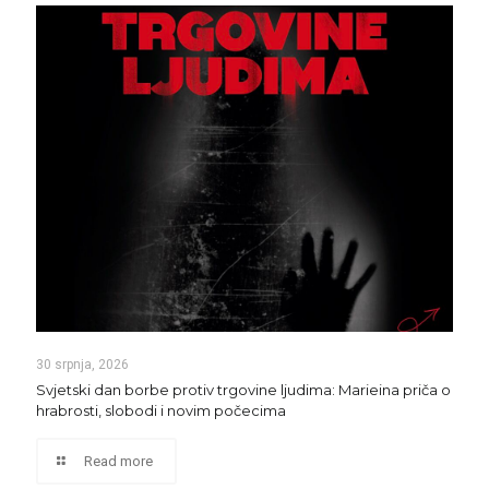
30 srpnja, 2026
Svjetski dan borbe protiv trgovine ljudima: Marieina priča o
hrabrosti, slobodi i novim počecima
Read more