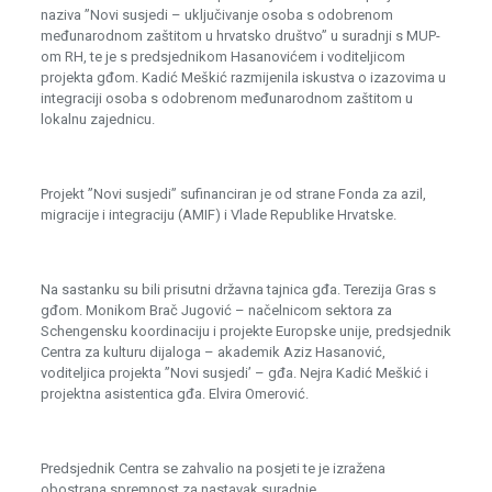
naziva ”Novi susjedi – uključivanje osoba s odobrenom
međunarodnom zaštitom u hrvatsko društvo” u suradnji s MUP-
om RH, te je s predsjednikom Hasanovićem i voditeljicom
projekta gđom. Kadić Meškić razmijenila iskustva o izazovima u
integraciji osoba s odobrenom međunarodnom zaštitom u
lokalnu zajednicu.
Projekt ”Novi susjedi” sufinanciran je od strane Fonda za azil,
migracije i integraciju (AMIF) i Vlade Republike Hrvatske.
Na sastanku su bili prisutni državna tajnica gđa. Terezija Gras s
gđom. Monikom Brač Jugović – načelnicom sektora za
Schengensku koordinaciju i projekte Europske unije, predsjednik
Centra za kulturu dijaloga – akademik Aziz Hasanović,
voditeljica projekta ”Novi susjedi’ – gđa. Nejra Kadić Meškić i
projektna asistentica gđa. Elvira Omerović.
Predsjednik Centra se zahvalio na posjeti te je izražena
obostrana spremnost za nastavak suradnje.