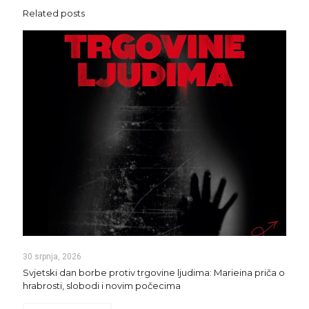
Related posts
30 srpnja, 2026
Svjetski dan borbe protiv trgovine ljudima: Marieina priča o
hrabrosti, slobodi i novim počecima