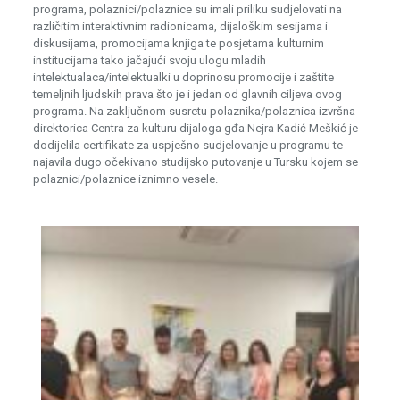
programa, polaznici/polaznice su imali priliku sudjelovati na
različitim interaktivnim radionicama, dijaloškim sesijama i
diskusijama, promocijama knjiga te posjetama kulturnim
institucijama tako jačajući svoju ulogu mladih
intelektualaca/intelektualki u doprinosu promocije i zaštite
temeljnih ljudskih prava što je i jedan od glavnih ciljeva ovog
programa. Na zaključnom susretu polaznika/polaznica izvršna
direktorica Centra za kulturu dijaloga gđa Nejra Kadić Meškić je
dodijelila certifikate za uspješno sudjelovanje u programu te
najavila dugo očekivano studijsko putovanje u Tursku kojem se
polaznici/polaznice iznimno vesele.