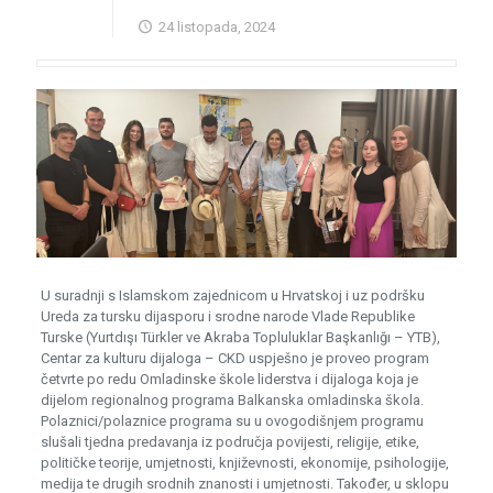
24 listopada, 2024
U suradnji s Islamskom zajednicom u Hrvatskoj i uz podršku
Ureda za tursku dijasporu i srodne narode Vlade Republike
Turske (Yurtdışı Türkler ve Akraba Topluluklar Başkanlığı – YTB),
Centar za kulturu dijaloga – CKD uspješno je proveo program
četvrte po redu Omladinske škole liderstva i dijaloga koja je
dijelom regionalnog programa Balkanska omladinska škola.
Polaznici/polaznice programa su u ovogodišnjem programu
slušali tjedna predavanja iz područja povijesti, religije, etike,
političke teorije, umjetnosti, književnosti, ekonomije, psihologije,
medija te drugih srodnih znanosti i umjetnosti. Također, u sklopu