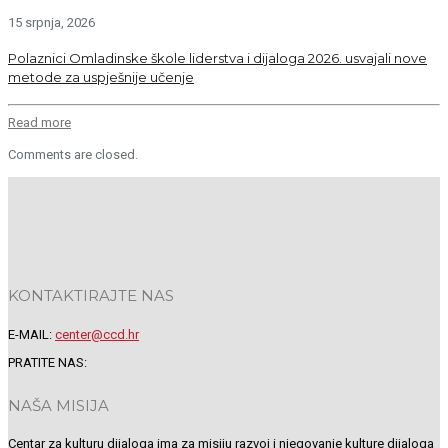
15 srpnja, 2026
Polaznici Omladinske škole liderstva i dijaloga 2026. usvajali nove
metode za uspješnije učenje
Read more
Comments are closed.
KONTAKTIRAJTE NAS
E-MAIL:
center@ccd.hr
PRATITE NAS:
NAŠA MISIJA
Centar za kulturu dijaloga ima za misiju razvoj i njegovanje kulture dijaloga