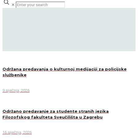
✕
Održana predavanja o kulturnoj medijaciji za policijske
službenike
9 siječnja, 2026
Održano predavanje za studente stranih jezika
Filozofskog fakulteta Sveučilišta u Zagrebu
16 siječnja, 2026