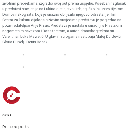
životnim preprekama, izgradio svoj put prema uspjehu. Poseban naglasak
u predstavi stavljen je na Lukino djetinjstvo i izbjegličko iskustvo tijekom
Domovinskog rata, koje je snažno obilježilo njegovo odrastanje. Tim
Centra za kulturu dijaloga s Novim susjedima predstavu je pogledao na
poziv redateljice Arije Rizvić. Predstava je nastala u suradnji s Hrvatskim
nogometnim savezom i Boss teatrom, a autori dramskog teksta su
Valentina i Luka Mavretić. U glavnim ulogama nastupaju Matej Đurđević,
Gloria Dubelj i Denis Bosak.
CCD
Related posts