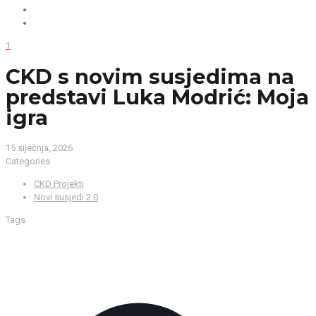
1
CKD s novim susjedima na
predstavi Luka Modrić: Moja
igra
15 siječnja, 2026
Categories
CKD Projekti
Novi susjedi 2.0
Tags