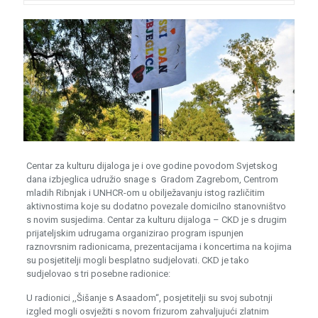
Centar za kulturu dijaloga je i ove godine povodom Svjetskog
dana izbjeglica udružio snage s Gradom Zagrebom, Centrom
mladih Ribnjak i UNHCR-om u obilježavanju istog različitim
aktivnostima koje su dodatno povezale domicilno stanovništvo
s novim susjedima. Centar za kulturu dijaloga – CKD je s drugim
prijateljskim udrugama organizirao program ispunjen
raznovrsnim radionicama, prezentacijama i koncertima na kojima
su posjetitelji mogli besplatno sudjelovati. CKD je tako
sudjelovao s tri posebne radionice:
U radionici ,,Šišanje s Asaadom“, posjetitelji su svoj subotnji
izgled mogli osvježiti s novom frizurom zahvaljujući zlatnim