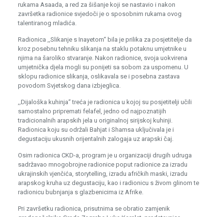
rukama Asaada, a red za šišanje koji se nastavio i nakon
završetka radionice svjedoči je o sposobnim rukama ovog
talentiranog mladića.
Radionica ,,Slikanje s Inayetom“ bila je prilika za posjetitelje da
kroz posebnu tehniku slikanja na staklu potaknu umjetnike u
njima na šaroliko stvaranje. Nakon radionice, svoja uokvirena
umjetnička djela mogli su ponijeti sa sobom za uspomenu. U
sklopu radionice slikanja, oslikavala se i posebna zastava
povodom Svjetskog dana izbjeglica.
,,Dijaloška kuhinja“ treća je radionica u kojoj su posjetitelji učili
samostalno pripremati felafel, jedno od najpoznatijih
tradicionalnih arapskih jela u originalnoj sirijskoj kuhinji.
Radionica koju su održali Bahjat i Shamsa uključivala je i
degustaciju ukusnih orijentalnih zalogaja uz arapski čaj.
Osim radionica CKD-a, program je u organizaciji drugih udruga
sadržavao mnogobrojne radionice poput radionice za izradu
ukrajinskih vjenčića, storytelling, izradu afričkih maski, izradu
arapskog kruha uz degustaciju, kao i radionicu s živom glinom te
radionicu bubnjanja s glazbenicima iz Afrike.
Pri završetku radionica, prisutnima se obratio zamjenik