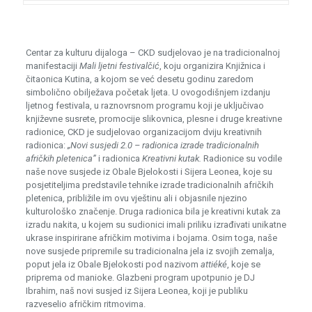
Centar za kulturu dijaloga – CKD sudjelovao je na tradicionalnoj
manifestaciji
Mali ljetni festivalčić
, koju organizira Knjižnica i
čitaonica Kutina, a kojom se već desetu godinu zaredom
simbolično obilježava početak ljeta. U ovogodišnjem izdanju
ljetnog festivala, u raznovrsnom programu koji je uključivao
književne susrete, promocije slikovnica, plesne i druge kreativne
radionice, CKD je sudjelovao organizacijom dviju kreativnih
radionica:
„Novi susjedi 2.0 – radionica izrade tradicionalnih
afričkih pletenica”
i radionica
Kreativni kutak.
Radionice su vodile
naše nove susjede iz Obale Bjelokosti i Sijera Leonea, koje su
posjetiteljima predstavile tehnike izrade tradicionalnih afričkih
pletenica, približile im ovu vještinu ali i objasnile njezino
kulturološko značenje. Druga radionica bila je kreativni kutak za
izradu nakita, u kojem su sudionici imali priliku izrađivati unikatne
ukrase inspirirane afričkim motivima i bojama. Osim toga, naše
nove susjede pripremile su tradicionalna jela iz svojih zemalja,
poput jela iz Obale Bjelokosti pod nazivom
attiéké
, koje se
priprema od manioke. Glazbeni program upotpunio je DJ
Ibrahim, naš novi susjed iz Sijera Leonea, koji je publiku
razveselio afričkim ritmovima.